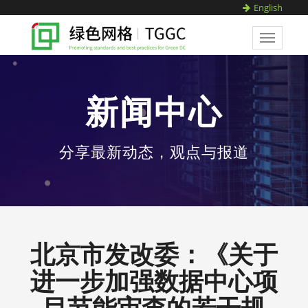
English
新闻中心
分享最新动态，观点与报道
北京市发改委：《关于
进一步加强数据中心项
目节能审查的若干规