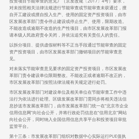
投资项目节能审查的意见》（京发改规〔2017〕4号）要求，
对未按照相关法律法规进行节能审查或节能审查未获通过，擅
自开工建设或擅自投入生产、使用的固定资产投资项目，由市
区发展改革部门责令停止建设或停止生产、使用，限期改造。
不能改造或逾期不改造的生产性项目，由市区发展改革部门报
请本级人民政府责令关闭，并依法追究有关责任人的责任。
以拆分项目、提供虚假材料等不正当手段通过节能审查的固定
资产投资项目，由市区发展改革部门撤销项目的节能审查意
见。
对未落实节能审查意见要求的固定资产投资项目，市区发展改
革部门责令建设单位限期整改。不能改正或者逾期不改正的，
市区发展改革部门按照法律法规有关规定进行处罚。
市区发展改革部门对建设单位及相关单位在节能审查工作中违
法行为依法进行处理。区级发展改革部门需同步将相关违法信
息抄送市发展改革部门，由市发展改革部门统一在“北京市企业
信用信息网”向社会公开，并将行政处罚信息在“信用北京”网站
向社会公开，同时纳入全国信用信息共享平台和投资项目审批
监管平台。
第十三条：市发展改革部门组织对数据中心实际运行PUE值执