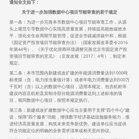
通知全文如下：
关于进一步加强数据中心项目节能审查的若干规定
第一条：为进一步完善本市数据中心项目节能审查工作，从源
头上规范引导数据中心实现高质量发展，持续提高能效碳效水
平，强化全生命周期节能管理，促进全市碳减排碳中和，根据
《固定资产投资项目节能审查办法》（国家发展改革委令2016
年第44号）、《关于优化营商环境调整完善北京市固定资产投
资项目节能审查的意见》（京发改规〔2017〕4号），制定本
规定。
第二条：本市范围内新建或改扩建的年能源消费量达到1000吨
标准煤（含，电力按当量值计算）或者年电力消费量达到500万
千瓦时（含）以上的数据中心项目，适用本规定。包含机柜等
建设内容且机柜及其制冷部分能源消费量达到上述标准的项
目，视同数据中心项目，按照本规定执行。
第三条：新建或改扩建数据中心应当主要用于支撑“四个中心”建
设，保障“四个服务”功能，增强数字经济基础设施服务能力，推
进经济高质量发展，构筑未来竞争新优势。建设单位应当提供
符合功能定位的明确的业务需求清单或相关意向协议。