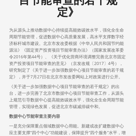
定》
为从源头上推动数据中心持续提高能效碳效水平，强化全生命
周期节能管理，促进数据中心高质量发展，高水平支撑数字经
济标杆城市建设。北京市发改委根据《中华人民共和国节约能
源法》《固定资产投资项目节能审查办法》（国家发展改革委
令2016年第44号）、《关于优化营商环境调整完善北京市固定
资产投资项目节能审查的意见》（京发改规〔2017〕4号），
研究制定了《关于进一步加强数据中心项目节能审查的若干规
定》，并于7月27日在北京市发改委网站上对政策进行公开。
《关于进一步加强数据中心项目节能审查的若干规定》的出
台，进一步完善了北京市数据中心项目节能审查工作，从源头
上规范引导数据中心提高能效碳效水平，强化全生命周期节能
管理，实现绿色发展，促进北京市碳减排碳中和。
数据中心节能审查主要内容
一是充分保障重点领域数据中心用能。新建或改扩建数据中心
应主要支撑“四个中心”功能建设，保障提升“四个服务”水平，增